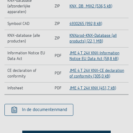
KNX-database
(afzonderlijke
ZIP
KNX_DB_MIX2 (536,5 kB)
apparaten)
Symbool CAD
ZIP
4930265 (992,8 kB)
KNX-database (alle
KNXprod-KNX-Database (all
ZIP
producten)
products) (22,1 MB)
Information Notice EU
JME 4 T 24V KNX-Information
PDF
Data Act
Notice EU Data Act (58,8 kB)
CE declaration of
JME 4 T 24V KNX-CE declaration
PDF
conformity
of conformity (305,0 kB)
Infosheet
PDF
JME 4 T 24V KNX (451,7 kB)
In de documentenmand