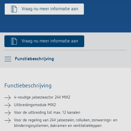
Impulsrelais: licht eenvoudig, efficiënt en
Vraag nu meer informatie aan
voordelig schakelen
Vraag nu meer informatie aan
Selecteer alstublieft
Functiebeschrijving
Functiebeschrijving
Functiebeschrijving
Technische informatie
4-voudige jaloezieactor 24V MIX2
Downloads
Uitbreidingsmodule MIX2
Voor de uitbreiding tot max. 12 kanalen
Videos
Voor de regeling van 24V jaloezieën, rolluiken, zonwerings- en
blinderingssystemen, dakramen en ventilatiekleppen