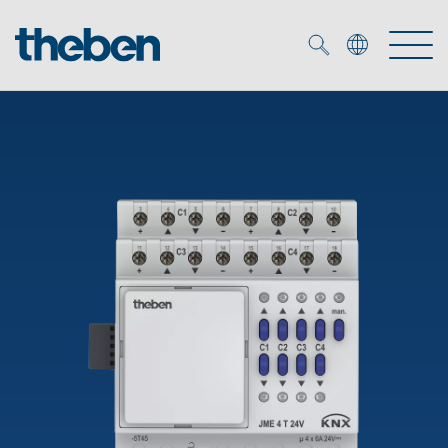
Merkzettel (
0
)
Producten
OEM
KNX
Oplossingen
Smart Home
OEM-oplossingen
DALI
Service
OEM-experts
Tijd- en lichtregeling
Aanwezigheids- en bewegingsmelders
Referenties
Onderneming
DALI-2 lichtregeling
Mediatheek
LED spot