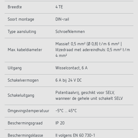
Breedte
4 TE
Soort montage
DIN-rail
Type aansluiting
Schroefklemmen
Massief: 0,5 mm² (Ø 0,8) t/m 6 mm² |
Max. kabeldiameter
litzedraad met adereindhuls: 0,5 mm² t/m
4 mm²
Uitgang
Wisselcontact, 6 A
Schakelvermogen
6 A bij 24 V DC
Potentiaalvrij, geschikt voor SELV,
Schakeluitgang
wanneer de gehele unit schakelt SELV
Omgevingstemperatuur
-5°C ... 45°C
Beschermingsgraad
IP 20
Beschermingsklasse
II volgens EN 60 730-1