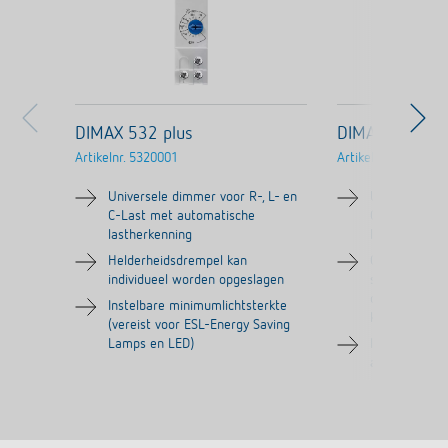
DIMAX 532 plus
DIMAX 534 plu
Artikelnr.
5320001
Artikelnr.
5340001
Universele dimmer voor R-, L- en
Universele di
C-Last met automatische
C-Last met a
lastherkenning
lastherkenni
Helderheidsdrempel kan
Comfortinste
individueel worden opgeslagen
sluimerfuncti
deactiveerbaar
Instelbare minimumlichtsterkte
kinderkamers
(vereist voor ESL-Energy Saving
Lamps en LED)
Instelbare di
automatische 