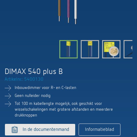
KNX-systemen
Contact
Catalogus bestellen
Theben AG
Tijd- en lichtregeling
Smart Home-systeem LUXORliving
Catalogi en brochures
Actueel
Productzoeker
Klimaatregeling
Hotline
Aanwezigheids- en bewegingsmelders
Cursus aanbod
Banen en carrière
Mediatheek
Accessoires
Contactpersonen
LED's veilig schakelen en dimmen
Persinformatie
Samenwerkingsverbanden
Nieuws
Contactpersonen OEM
CO2-concentratie betrouwbaar meten
BIM-portal
DIMAX 540 plus B
Duurzaamheid
LUXORliving
Aanvraag
Artikelnr.: 5400130
Smart Metering
LUXORliving partners
Inbouwdimmer voor R- en C-lasten
Verkoop-in-Nederland
Klimaatregeling
Geen nulleider nodig
Milieu
Tot 100 m kabellengte mogelijk, ook geschikt voor
Verkoop in Belgie
wisselschakelingen met grotere afstanden en meerdere
Referenties
drukknoppen
Design
Verkoop-wereldwijd
Apps van Theben
In de documentenmand
Informatieblad
Geschiedenis