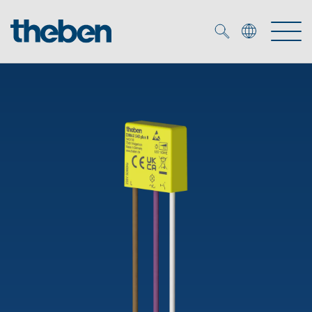
Merkzettel (
0
)
Producten
OEM
KNX
Oplossingen
Smart Home
OEM-oplossingen
DALI
Service
OEM-experts
Tijd- en lichtregeling
Aanwezigheids- en bewegingsmelders
Referenties
Onderneming
DALI-2 lichtregeling
Mediatheek
LED spot