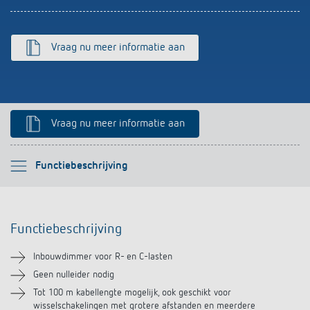
Impulsrelais: licht eenvoudig, efficiënt en
voordelig schakelen
Vraag nu meer informatie aan
Vraag nu meer informatie aan
Selecteer alstublieft
Functiebeschrijving
Functiebeschrijving
Functiebeschrijving
Technische informatie
Inbouwdimmer voor R- en C-lasten
Downloads
Geen nulleider nodig
Tot 100 m kabellengte mogelijk, ook geschikt voor
wisselschakelingen met grotere afstanden en meerdere
Accessoires