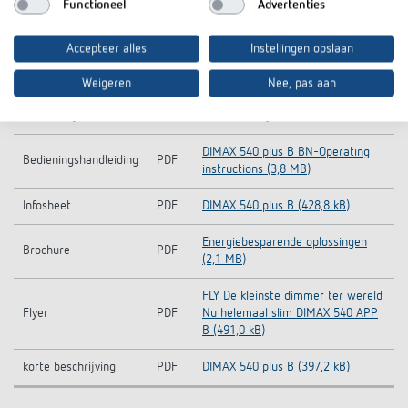
Functioneel
Advertenties
Information Notice EU
DIMAX 540 plus B-Information
Accepteer alles
Instellingen opslaan
PDF
Data Act
Notice EU Data Act (46,3 kB)
Weigeren
Nee, pas aan
CE declaration of
DIMAX 540 plus B-CE declaration
PDF
conformity
of conformity (256,8 kB)
DIMAX 540 plus B BN-Operating
Bedieningshandleiding
PDF
instructions (3,8 MB)
Infosheet
PDF
DIMAX 540 plus B (428,8 kB)
Energiebesparende oplossingen
Brochure
PDF
(2,1 MB)
FLY De kleinste dimmer ter wereld
Flyer
PDF
Nu helemaal slim DIMAX 540 APP
B (491,0 kB)
korte beschrijving
PDF
DIMAX 540 plus B (397,2 kB)