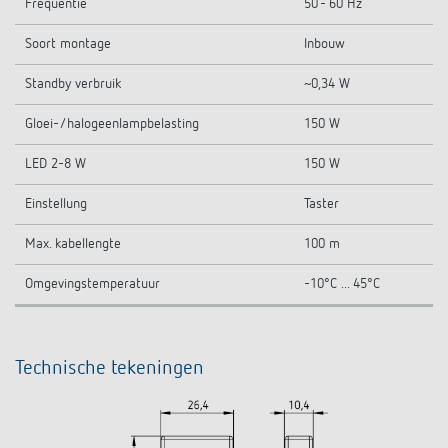
Frequentie
50 - 60 Hz
Soort montage
Inbouw
Standby verbruik
~0,34 W
Gloei-/halogeenlampbelasting
150 W
LED 2-8 W
150 W
Einstellung
Taster
Max. kabellengte
100 m
Omgevingstemperatuur
-10°C ... 45°C
Technische tekeningen