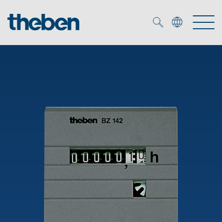
Merkzettel (
0
)
Producten
OEM
KNX
Oplossingen
Smart Home
OEM-oplossingen
DALI
Service
OEM-experts
Tijd- en lichtregeling
Aanwezigheids- en bewegingsmelders
Referenties
Onderneming
DALI-2 lichtregeling
Mediatheek
LED spot