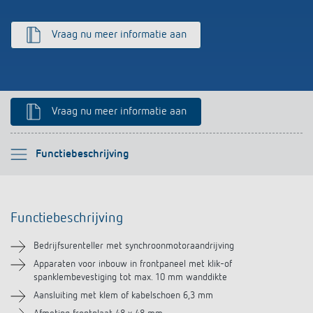
Impulsrelais: licht eenvoudig, efficiënt en
Vraag nu meer informatie aan
voordelig schakelen
Vraag nu meer informatie aan
Selecteer alstublieft
Functiebeschrijving
Functiebeschrijving
Functiebeschrijving
Technische informatie
Bedrijfsurenteller met synchroonmotoraandrijving
Downloads
Apparaten voor inbouw in frontpaneel met klik-of
spanklembevestiging tot max. 10 mm wanddikte
Aansluiting met klem of kabelschoen 6,3 mm
Soortgelijke producten