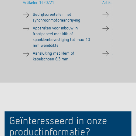
Artikelnr.
1420721
Artikelnr.
1420821
Bedrijfsurenteller met
Bedrijfsurent
synchroonmotoraandrijving
synchroonmot
Apparaten voor inbouw in
Apparaten vo
frontpaneel met klik-of
frontpaneel m
spanklembevestiging tot max. 10
spanklembeve
mm wanddikte
mm wanddik
Aansluiting met klem of
Aansluiting m
kabelschoen 6,3 mm
kabelschoen
Geïnteresseerd in onze
productinformatie?