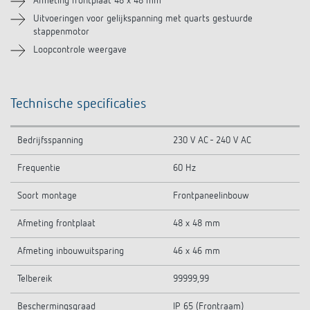
Afmeting frontplaat 48 x 48 mm
Uitvoeringen voor gelijkspanning met quarts gestuurde
stappenmotor
Loopcontrole weergave
Technische specificaties
Bedrijfsspanning
230 V AC - 240 V AC
Frequentie
60 Hz
Soort montage
Frontpaneelinbouw
Afmeting frontplaat
48 x 48 mm
Afmeting inbouwuitsparing
46 x 46 mm
Telbereik
99999,99
Beschermingsgraad
IP 65 (Frontraam)